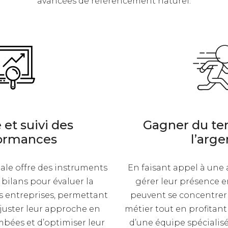
avancées de référencement naturel.
 et suivi des
Gagner du te
ormances
l’arge
ale offre des instruments
En faisant appel à un
 bilans pour évaluer la
gérer leur présence e
ns entreprises, permettant
peuvent se concentrer 
ajuster leur approche en
métier tout en profita
mbées et d’optimiser leur
d’une équipe spécialisé