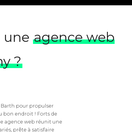
z une
agence web
my ?
 Barth pour propulser
au bon endroit ! Forts de
tre agence web réunit une
iés, prête à satisfaire