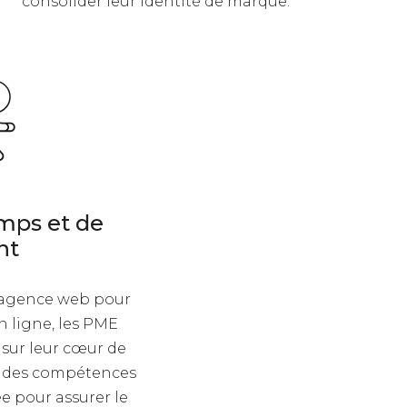
consolider leur identité de marque.
mps et de
nt
e agence web pour
n ligne, les PME
sur leur cœur de
nt des compétences
e pour assurer le