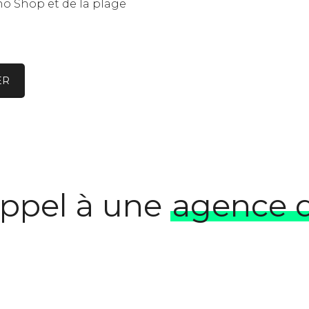
o Shop et de la plage
ER
appel à une
agence d