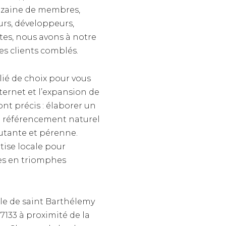
izaine de membres,
urs, développeurs,
stes, nous avons à notre
des clients comblés.
lié de choix pour vous
nternet et l’expansion de
sont précis : élaborer un
re référencement naturel
cutante et pérenne.
tise locale pour
es en triomphes
île de saint Barthélemy
97133
à proximité de la