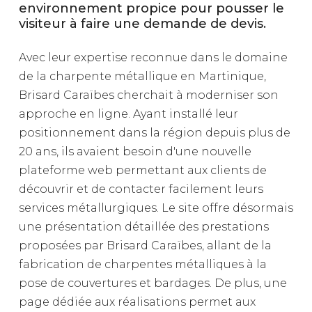
environnement propice pour pousser le
visiteur à faire une demande de devis.
Avec
leur
expertise
reconnue
dans
le
domaine
de
la
charpente
métallique
en
Martinique,
Brisard
Caraïbes
cherchait
à
moderniser
son
approche
en
ligne.
Ayant
installé
leur
positionnement
dans
la
région
depuis
plus
de
20
ans,
ils
avaient
besoin
d'une
nouvelle
plateforme
web
permettant
aux
clients
de
découvrir
et
de
contacter
facilement
leurs
services
métallurgiques.
Le
site
offre
désormais
une
présentation
détaillée
des
prestations
proposées
par
Brisard
Caraïbes,
allant
de
la
fabrication
de
charpentes
métalliques
à
la
pose
de
couvertures
et
bardages.
De
plus,
une
page
dédiée
aux
réalisations
permet
aux