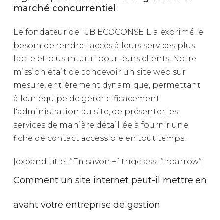
marché concurrentiel
Le
fondateur
de
TJB
ECOCONSEIL
a
exprimé
le
besoin
de
rendre
l'accès
à
leurs
services
plus
facile
et
plus
intuitif
pour
leurs
clients.
Notre
mission
était
de
concevoir
un
site
web
sur
mesure,
entièrement
dynamique,
permettant
à
leur
équipe
de
gérer
efficacement
l'administration
du
site,
de
présenter
les
services
de
manière
détaillée
à
fournir
une
fiche
de
contact
accessible
en
tout
temps.
[expand title=”En savoir +” trigclass=”noarrow”]
Comment un site internet peut-il mettre en
avant votre entreprise de gestion